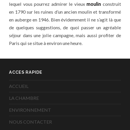
lequel vous pourrez admirer le vieux
moulin
construit
en 1790 sur les ruines d’un ancien moulin et transformé
en auberge en 1946. Bien évidemment il ne s’agit là que
de quelques suggestions, de quoi passer un agréable
séjour dans une jolie campagne, mais aussi profiter de
Paris qui se situe à environ une heure.
ACCES RAPIDE
ACCUEIL
LA CHAMBRE
ENVIRONNEMENT
NOUS CONTACTER